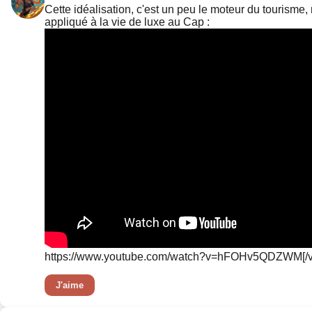
Cette idéalisation, c'est un peu le moteur du tourisme,
appliqué à la vie de luxe au Cap :
https://www.youtube.com/watch?v=hFOHv5QDZWM[/vide
J'aime