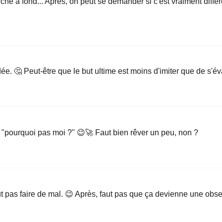
che à fond... Après, on peut se demander si c'est vraiment diff
. 🤔 Peut-être que le but ultime est moins d'imiter que de s'éva
t "pourquoi pas moi ?" 😉🚀 Faut bien rêver un peu, non ?
ut pas faire de mal. 😉 Après, faut pas que ça devienne une obse