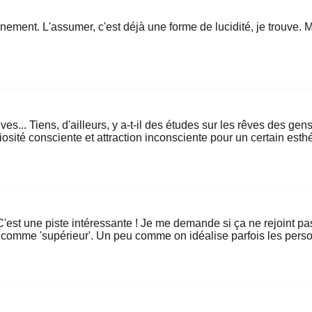
onnement. L'assumer, c'est déjà une forme de lucidité, je trouve. M
ves... Tiens, d'ailleurs, y a-t-il des études sur les rêves des ge
iosité consciente et attraction inconsciente pour un certain est
 C'est une piste intéressante ! Je me demande si ça ne rejoint p
it comme 'supérieur'. Un peu comme on idéalise parfois les per