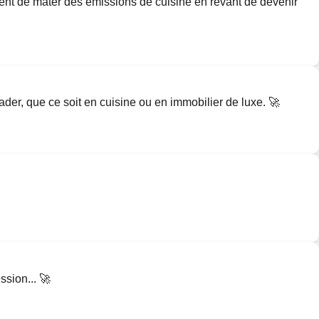
érent de mater des émissions de cuisine en rêvant de devenir
der, que ce soit en cuisine ou en immobilier de luxe. 🚀
ssion... 🚀