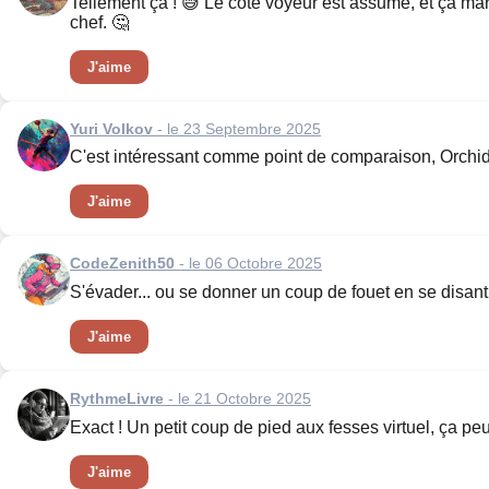
Tellement ça ! 😅 Le côté voyeur est assumé, et ça mar
chef. 🤔
J'aime
Yuri Volkov
- le 23 Septembre 2025
C'est intéressant comme point de comparaison, Orchidée
J'aime
CodeZenith50
- le 06 Octobre 2025
S'évader... ou se donner un coup de fouet en se disan
J'aime
RythmeLivre
- le 21 Octobre 2025
Exact ! Un petit coup de pied aux fesses virtuel, ça pe
J'aime