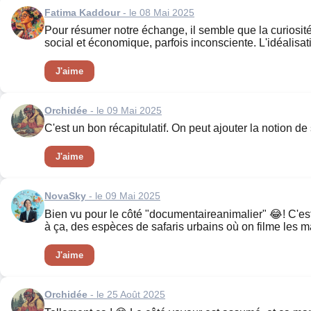
Fatima Kaddour
- le 08 Mai 2025
Pour résumer notre échange, il semble que la curiosité
social et économique, parfois inconsciente. L'idéalisat
J'aime
Orchidée
- le 09 Mai 2025
C'est un bon récapitulatif. On peut ajouter la notion 
J'aime
NovaSky
- le 09 Mai 2025
Bien vu pour le côté "documentaireanimalier" 😂! C'est
à ça, des espèces de safaris urbains où on filme les mai
J'aime
Orchidée
- le 25 Août 2025