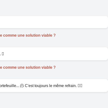
rée comme une solution viable ?
 񈫵
rée comme une solution viable ?
efeuille... 🫠 C'est toujours le même refrain. 🤷‍♀️