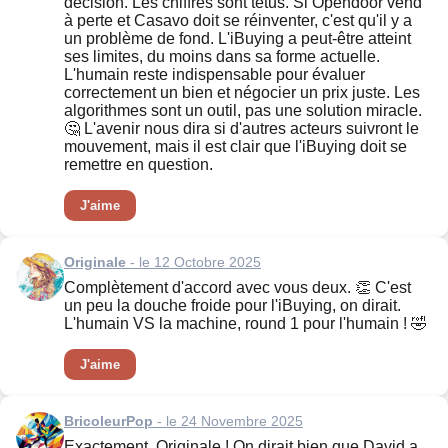
décision. Les chiffres sont têtus. Si Opendoor vend
à perte et Casavo doit se réinventer, c'est qu'il y a
un problème de fond. L'iBuying a peut-être atteint
ses limites, du moins dans sa forme actuelle.
L'humain reste indispensable pour évaluer
correctement un bien et négocier un prix juste. Les
algorithmes sont un outil, pas une solution miracle.
🤔 L'avenir nous dira si d'autres acteurs suivront le
mouvement, mais il est clair que l'iBuying doit se
remettre en question.
J'aime
Originale
- le 12 Octobre 2025
Complètement d'accord avec vous deux. 👏 C'est
un peu la douche froide pour l'iBuying, on dirait.
L'humain VS la machine, round 1 pour l'humain ! 🤣
J'aime
BricoleurPop
- le 24 Novembre 2025
Exactement, Originale ! On dirait bien que David a