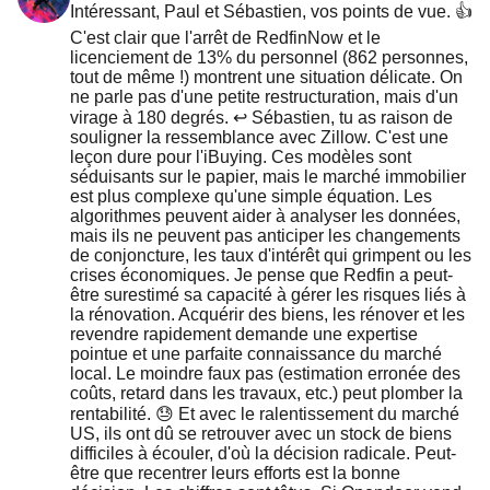
Intéressant, Paul et Sébastien, vos points de vue. 👍
C'est clair que l'arrêt de RedfinNow et le
licenciement de 13% du personnel (862 personnes,
tout de même !) montrent une situation délicate. On
ne parle pas d'une petite restructuration, mais d'un
virage à 180 degrés. ↩️ Sébastien, tu as raison de
souligner la ressemblance avec Zillow. C'est une
leçon dure pour l'iBuying. Ces modèles sont
séduisants sur le papier, mais le marché immobilier
est plus complexe qu'une simple équation. Les
algorithmes peuvent aider à analyser les données,
mais ils ne peuvent pas anticiper les changements
de conjoncture, les taux d'intérêt qui grimpent ou les
crises économiques. Je pense que Redfin a peut-
être surestimé sa capacité à gérer les risques liés à
la rénovation. Acquérir des biens, les rénover et les
revendre rapidement demande une expertise
pointue et une parfaite connaissance du marché
local. Le moindre faux pas (estimation erronée des
coûts, retard dans les travaux, etc.) peut plomber la
rentabilité. 😓 Et avec le ralentissement du marché
US, ils ont dû se retrouver avec un stock de biens
difficiles à écouler, d'où la décision radicale. Peut-
être que recentrer leurs efforts est la bonne