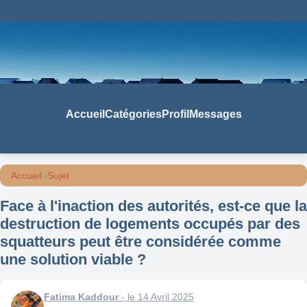
Accueil
Catégories
Profil
Messages
Accueil
>
Sujet
Face à l'inaction des autorités, est-ce que la
destruction de logements occupés par des
squatteurs peut être considérée comme
une solution viable ?
Fatima Kaddour
- le 14 Avril 2025