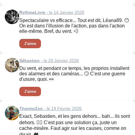
RythmeLivre
- le 14 Janvier 2026
Spectaculaire vs efficace... Tout est dit, Léana89. 😶
On est dans l'illusion de l'action, pas dans l'action
elle-même. Bref, du vent. 💨
J'aime
Sébastien
- le 29 Janvier 2026
Du vent, et pendant ce temps, les proprios installent
des alarmes et des caméras... 🙄 C'est une guerre
d'usure, quoi. 👀
J'aime
ThermoZen
- le 19 Février 2026
Exact, Sebastien, et les gens dehors... bah... ils sont
dehors. 🤷‍♂️ C'est pas une solution ça, juste un
cache-misère. Faut agir sur les causes, comme on
disait. 🏘️