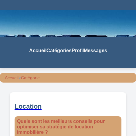
Accueil
Catégories
Profil
Messages
Accueil
>
Catégorie
Location
Quels sont les meilleurs conseils pour
optimiser sa stratégie de location
immobilière ?