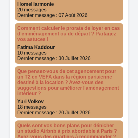
HomeHarmonie
20 messages
Dernier message : 07 Août 2026
Comment calculer le prorata de loyer en cas
d'emménagement ou de départ ? Partagez
vos astuces !
Fatima Kaddour
10 messages
Dernier message : 30 Juillet 2026
Que pensez-vous de cet agencement pour
un T2 en VEFA dans la région parisienne
destiné à la location ? Avez-vous des
suggestions pour améliorer l'aménagement
intérieur ?
Yuri Volkov
18 messages
Dernier message : 20 Juillet 2026
Quels sont vos bons plans pour dénicher
un studio Airbnb à prix abordable à Paris ?
Avez-vous des quartiers à recommander ?