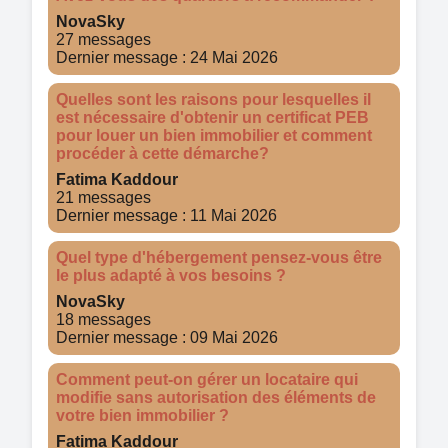
NovaSky
27 messages
Dernier message : 24 Mai 2026
Quelles sont les raisons pour lesquelles il
est nécessaire d'obtenir un certificat PEB
pour louer un bien immobilier et comment
procéder à cette démarche?
Fatima Kaddour
21 messages
Dernier message : 11 Mai 2026
Quel type d'hébergement pensez-vous être
le plus adapté à vos besoins ?
NovaSky
18 messages
Dernier message : 09 Mai 2026
Comment peut-on gérer un locataire qui
modifie sans autorisation des éléments de
votre bien immobilier ?
Fatima Kaddour