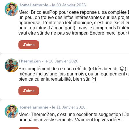
HomeHarmonie
- le 09 Janvier 2026
Merci BricoleurPop pour cette réponse ultra complète ! 
un peu, on trouve des infos intéressantes sur les proje
rigoureuse. L'entretien téléphonique, c'est une excelle
peu trop intrusif à mon goût), mais je comprends l'intér
vaut être sûr de ne pas se tromper. Encore merci pour t
J'aime
ThermoZen
- le 10 Janvier 2026
En complément de ce qui a été dit (et très bien dit 😉), 
ménage inclus une fois par mois), ou un équipement (un
bien calculer la rentabilité, bien sûr. 🧐
J'aime
HomeHarmonie
- le 11 Janvier 2026
Merci ThermoZen, c'est une excellente suggestion ! Je n
prochains investissements. Vraiment top vos idées !