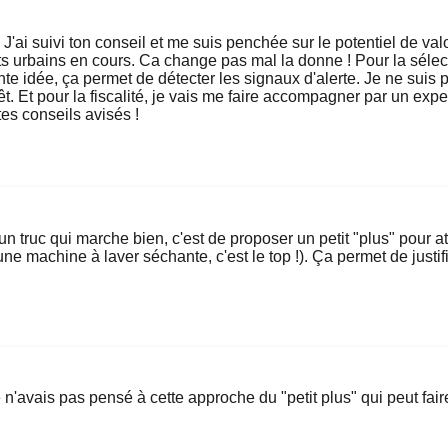
J'ai suivi ton conseil et me suis penchée sur le potentiel de val
ts urbains en cours. Ca change pas mal la donne ! Pour la sélecti
nte idée, ça permet de détecter les signaux d'alerte. Je ne suis
êt. Et pour la fiscalité, je vais me faire accompagner par un expe
es conseils avisés !
un truc qui marche bien, c'est de proposer un petit "plus" pour att
e machine à laver séchante, c'est le top !). Ça permet de justif
'avais pas pensé à cette approche du "petit plus" qui peut faire