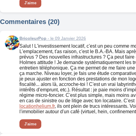
J'aime
Commentaires (20)
BricoleurPop
- le 09 Janvier 2026
Salut ! L'investissement locatif, c'est un peu comme mon
L'emplacement, t'as raison, c'est le B.A.-BA. Mais après
prévus ? Des nouvelles infrastructures ? Ça peut faire 
Holmes attitude ! Je demande systématiquement les trois
entretien téléphonique. Ça me permet de me faire une i
ça marche. Niveau loyer, je fais une étude comparative 
je peux ajuster en fonction des prestations de mon logeme
fiscalité... alors là, accroche-toi ! C'est un vrai laby
intérêts d'emprunt, etc.). Résultat : je paie moins d'imp
régime micro-foncier. C'est plus simple, mais moins av
en cas de sinistre ou de litige avec ton locataire. C'e
locationhelium.fr
, ils ont plein de trucs intéressants. V
l'immobilier autour d'un café (virtuel, hein, confinement
J'aime