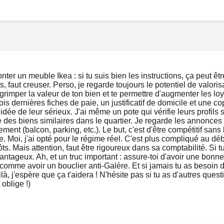
ter un meuble Ikea : si tu suis bien les instructions, ça peut être
, faut creuser. Perso, je regarde toujours le potentiel de valori
grimper la valeur de ton bien et te permettre d'augmenter les loye
 dernières fiches de paie, un justificatif de domicile et une copi
dée de leur sérieux. J'ai même un pote qui vérifie leurs profils
des biens similaires dans le quartier. Je regarde les annonces su
nt (balcon, parking, etc.). Le but, c'est d'être compétitif sans br
rinthe. Moi, j'ai opté pour le régime réel. C'est plus compliqué au
ôts. Mais attention, faut être rigoureux dans sa comptabilité. Si t
antageux. Ah, et un truc important : assure-toi d'avoir une bon
st comme avoir un bouclier anti-Galère. Et si jamais tu as besoin
oilà, j'espère que ça t'aidera ! N'hésite pas si tu as d'autres ques
 oblige !)