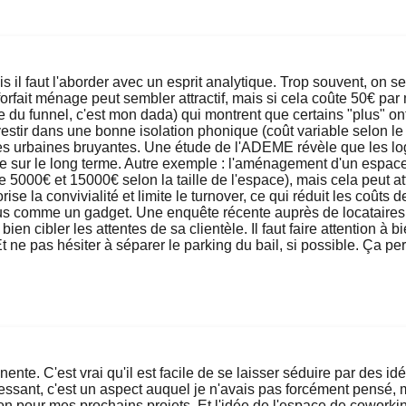
s il faut l'aborder avec un esprit analytique. Trop souvent, on 
 forfait ménage peut sembler attractif, mais si cela coûte 50€ p
e du funnel, c'est mon dada) qui montrent que certains "plus" on
investir dans une bonne isolation phonique (coût variable selon l
ones urbaines bruyantes. Une étude de l'ADEME révèle que les 
lise sur le long terme. Autre exemple : l'aménagement d'un es
 5000€ et 15000€ selon la taille de l'espace), mais cela peut att
se la convivialité et limite le turnover, ce qui réduit les coût
us comme un gadget. Une enquête récente auprès de locataires 
n cibler les attentes de sa clientèle. Il faut faire attention à bi
t ne pas hésiter à séparer le parking du bail, si possible. Ça p
inente. C'est vrai qu'il est facile de se laisser séduire par des 
éressant, c'est un aspect auquel je n'avais pas forcément pensé, m
on pour mes prochains projets. Et l'idée de l'espace de coworking