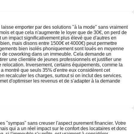
se laisse emporter par des solutions "à la mode" sans vraiment
ar mois et que cela n'augmente le loyer que de 30€, on perd de
t un impact significativement plus élevé que d'autres en
e bien, mais disons entre 1500€ et 4000€) peut permettre
logements bien isolés phoniquement sont loués en moyenne
pace de coworking dans un immeuble. Cela demande un
irer une clientèle de jeunes professionnels et justifier une
s de relocation. Inversement, certains équipements, comme la
a montré que seuls 35% d'entre eux considèrent cet
en recalculer les charges, surtout si on inclut des services.
ermet d'optimiser les revenus et de s'adapter à la demande
idées "sympas" sans creuser l'aspect purement financier. Votre
ais qui a un réel impact sur le confort des locataires et donc
, si l'immeuble s'y prête, est vraiment à considérer.