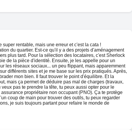
 super rentable, mais une erreur et c'est la cata !
sation du quartier. Est-ce qu'il y a des projets d'aménagement
rs plus tard. Pour la sélection des locataires, c'est Sherlock
e de la pièce d'identité. Ensuite, je les appelle pour un
 sur les réseaux sociaux... un peu flippant, mais apparemment
r différents sites et je me base sur les prix pratiqués. Après,
ader mon bien. Il faut trouver le point d'équilibre. Et la
 début, mais ça permet de déduire pas mal de charges (travaux,
u veux pas te prendre la tête, tu peux aussi opter pour le
ne assurance propriétaire non occupant (PNO). Ça te protège
 d'un coup de main pour trouver des outils, tu peux regarder
tions, je suis toujours partant pour refaire le monde de