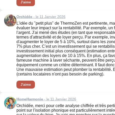
J'aime
Orchidée
- le 11 Janvier 2026
L'idée du "petit plus" de ThermoZen est pertinente, mai
évaluer leur impact sur la rentabilité. Par exemple, un
l'argent. J'ai mené des études (en tant que responsabl
termes d'attractivité et de loyer perçu. Par exemple, 
d'augmenter le loyer de 5 à 10%, surtout dans les z
7% plus cher. C'est un investissement qui se rentabi
investissement initial plus conséquent (estimation entre
augmentation des loyers de 10 à 15%. En plus, ça favori
fameuse machine à laver séchante, peuvent être perç
équipement comme un critère déterminant. Il faut donc bie
Une mauvaise estimation peut plomber la rentabilité. E
(certains locataires n'ont pas besoin de parking).
J'aime
HomeHarmonie
- le 11 Janvier 2026
Orchidée, merci pour cette analyse chiffrée et très pert
point sur l'isolation phonique est particulièrement int
sur la valeur du bien. Je vais me pencher sur la questi