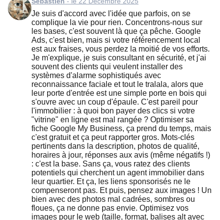
Sébastien
- le 22 Décembre 2025
Je suis d'accord avec l'idée que parfois, on se
complique la vie pour rien. Concentrons-nous sur
les bases, c'est souvent là que ça pêche. Google
Ads, c'est bien, mais si votre référencement local
est aux fraises, vous perdez la moitié de vos efforts.
Je m'explique, je suis consultant en sécurité, et j'ai
souvent des clients qui veulent installer des
systèmes d'alarme sophistiqués avec
reconnaissance faciale et tout le tralala, alors que
leur porte d'entrée est une simple porte en bois qui
s'ouvre avec un coup d'épaule. C'est pareil pour
l'immobilier : à quoi bon payer des clics si votre
"vitrine" en ligne est mal rangée ? Optimiser sa
fiche Google My Business, ça prend du temps, mais
c'est gratuit et ça peut rapporter gros. Mots-clés
pertinents dans la description, photos de qualité,
horaires à jour, réponses aux avis (même négatifs !)
: c'est la base. Sans ça, vous ratez des clients
potentiels qui cherchent un agent immobilier dans
leur quartier. Et ça, les liens sponsorisés ne le
compenseront pas. Et puis, pensez aux images ! Un
bien avec des photos mal cadrées, sombres ou
floues, ça ne donne pas envie. Optimisez vos
images pour le web (taille, format, balises alt avec