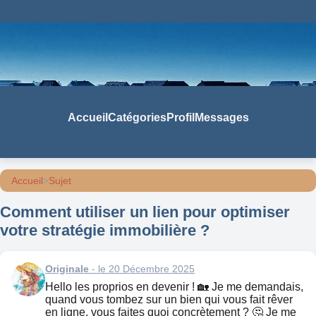
Accueil
Catégories
Profil
Messages
Accueil
>
Sujet
Comment utiliser un lien pour optimiser
votre stratégie immobilière ?
Originale
- le 20 Décembre 2025
Hello les proprios en devenir ! 🏡 Je me demandais,
quand vous tombez sur un bien qui vous fait rêver
en ligne, vous faites quoi concrètement ? 🤔 Je me