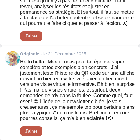
sûr, c'est qu'il n'y a pas de recette miracle. Il faut
tester, analyser les résultats et ajuster en
permanence sa stratégie. Et surtout, il faut se mettre
à la place de l'acheteur potentiel et se demander ce
qui pourrait le faire cliquer et passer à l'action. 🤔
J'aime
Originale
- le 21 Décembre 2025
Hello hello ! Merci Lucas pour ta réponse super
complète et tes exemples bien concrets ! J'ai
justement testé l'histoire du QR code sur une affiche
devant un bien en exclusivité, avec un lien direct
vers une visite virtuelle immersive. Eh bien, surprise
! Pas mal de visites virtuelles, et surtout, deux
demandes de rdv dans la foulée. Comme quoi, faut
oser ! 😎 L'idée de la newsletter ciblée, je vais
creuser aussi, ça me semble top pour certains biens
plus "atypiques" comme tu dis. Bref, merci encore
pour tes conseils, ça m'a bien éclairée ! 💡
J'aime