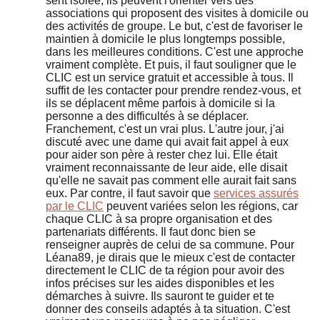
sent isolée, ils peuvent l'orienter vers des
associations qui proposent des visites à domicile ou
des activités de groupe. Le but, c'est de favoriser le
maintien à domicile le plus longtemps possible,
dans les meilleures conditions. C'est une approche
vraiment complète. Et puis, il faut souligner que le
CLIC est un service gratuit et accessible à tous. Il
suffit de les contacter pour prendre rendez-vous, et
ils se déplacent même parfois à domicile si la
personne a des difficultés à se déplacer.
Franchement, c'est un vrai plus. L'autre jour, j'ai
discuté avec une dame qui avait fait appel à eux
pour aider son père à rester chez lui. Elle était
vraiment reconnaissante de leur aide, elle disait
qu'elle ne savait pas comment elle aurait fait sans
eux. Par contre, il faut savoir que
services assurés
par le CLIC
peuvent variées selon les régions, car
chaque CLIC à sa propre organisation et des
partenariats différents. Il faut donc bien se
renseigner auprès de celui de sa commune. Pour
Léana89, je dirais que le mieux c'est de contacter
directement le CLIC de ta région pour avoir des
infos précises sur les aides disponibles et les
démarches à suivre. Ils sauront te guider et te
donner des conseils adaptés à ta situation. C'est